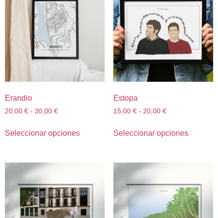
Erandio
Estopa
20,00
€
-
30,00
€
15,00
€
-
20,00
€
Seleccionar opciones
Seleccionar opciones