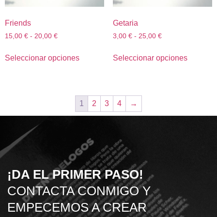
Friends
Getaria
15,00
€
-
20,00
€
3,00
€
-
25,00
€
Seleccionar opciones
Seleccionar opciones
1
2
3
4
→
¡DA EL PRIMER PASO!
CONTACTA CONMIGO Y
EMPECEMOS A CREAR