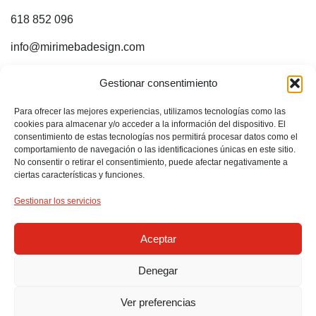
618 852 096
info@mirimebadesign.com
¡ESTOY EN INTERNET!
Gestionar consentimiento
Para ofrecer las mejores experiencias, utilizamos tecnologías como las
Sígueme en:
cookies para almacenar y/o acceder a la información del dispositivo. El
consentimiento de estas tecnologías nos permitirá procesar datos como el
comportamiento de navegación o las identificaciones únicas en este sitio.
No consentir o retirar el consentimiento, puede afectar negativamente a
ciertas características y funciones.
Gestionar los servicios
Aceptar
Denegar
2024 © Mirimeba Design – Diseño gráfico/web e ilustración.
Perfect Portfolio | Creada por:
873 Comunicación y Publicidad
Ver preferencias
S.L.