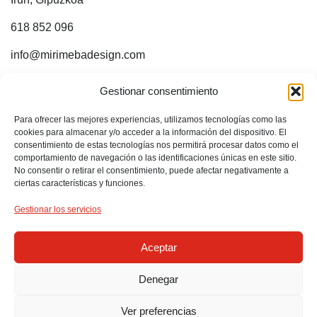
618 852 096
info@mirimebadesign.com
¡ESTOY EN INTERNET!
Gestionar consentimiento
Para ofrecer las mejores experiencias, utilizamos tecnologías como las
Sígueme en:
cookies para almacenar y/o acceder a la información del dispositivo. El
consentimiento de estas tecnologías nos permitirá procesar datos como el
comportamiento de navegación o las identificaciones únicas en este sitio.
No consentir o retirar el consentimiento, puede afectar negativamente a
ciertas características y funciones.
Gestionar los servicios
Aceptar
Denegar
2024 © Mirimeba Design – Diseño gráfico/web e ilustración.
Perfect Portfolio | Creada por:
873 Comunicación y Publicidad
Ver preferencias
S.L.