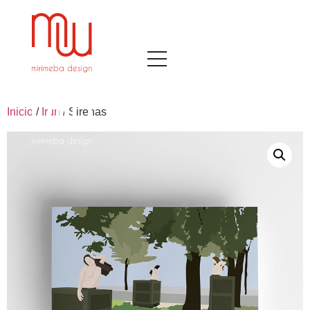
Inicio
/
Irun
/ Sirenas