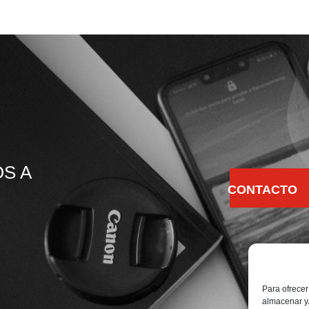
S A
CONTACTO
Para ofrecer
almacenar y/