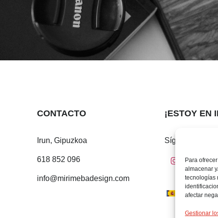
CONTACTO
¡ESTOY EN 
Irun, Gipuzkoa
Sígueme en:
618 852 096
Para ofrecer
almacenar y/
tecnologías
info@mirimebadesign.com
identificaci
afectar nega
Gestionar lo