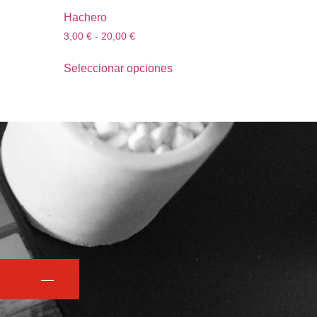
Hachero
3,00
€
-
20,00
€
Seleccionar opciones