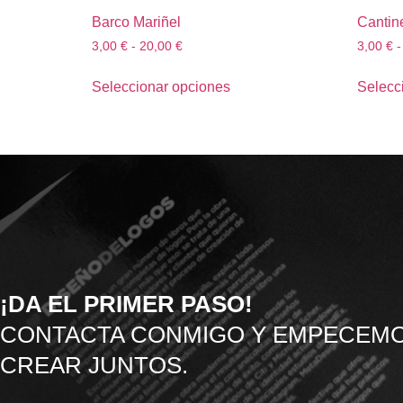
Barco Mariñel
Cantin
3,00
€
-
20,00
€
3,00
€
-
Seleccionar opciones
Selecc
¡DA EL PRIMER PASO!
CONTACTA CONMIGO Y EMPECEMO
CREAR JUNTOS.