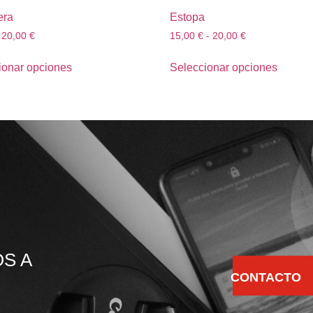
era
Estopa
20,00
€
15,00
€
-
20,00
€
ionar opciones
Seleccionar opciones
S A
CONTACTO