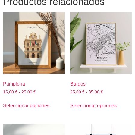
Productos relacionados
Pamplona
Burgos
15,00
€
-
25,00
€
25,00
€
-
35,00
€
Seleccionar opciones
Seleccionar opciones