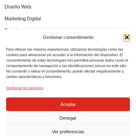
Diseño Web
Marketing Digital
Eventos
Gestionar consentimiento
CONTACTO
Irun, Gipuzkoa
Para ofrecer las mejores experiencias, utilizamos tecnologías como las
cookies para almacenar y/o acceder a la información del dispositivo. El
consentimiento de estas tecnologías nos permitirá procesar datos como el
618 852 096
comportamiento de navegación o las identificaciones únicas en este sitio.
No consentir o retirar el consentimiento, puede afectar negativamente a
info@mirimebadesign.com
ciertas características y funciones.
¡ESTOY EN INTERNET!
Gestionar los servicios
Sígueme en:
Aceptar
Denegar
2024 © Mirimeba Design – Diseño gráfico/web e ilustración.
Ver preferencias
Perfect Portfolio | Creada por:
873 Comunicación y Publicidad