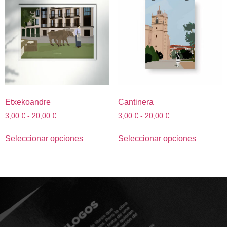
Etxekoandre
Cantinera
3,00
€
-
20,00
€
3,00
€
-
20,00
€
Seleccionar opciones
Seleccionar opciones