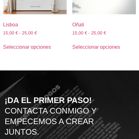
Lisboa
Oñati
15,00
€
-
25,00
€
15,00
€
-
25,00
€
Seleccionar opciones
Seleccionar opciones
¡DA EL PRIMER PASO!
CONTACTA CONMIGO Y
EMPECEMOS A CREAR
JUNTOS.