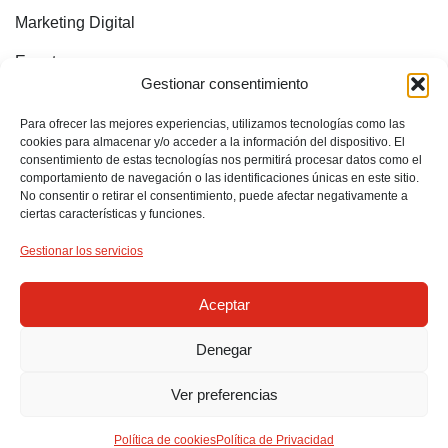
Marketing Digital
Eventos
Gestionar consentimiento
CONTACTO
Irun, Gipuzkoa
Para ofrecer las mejores experiencias, utilizamos tecnologías como las
cookies para almacenar y/o acceder a la información del dispositivo. El
consentimiento de estas tecnologías nos permitirá procesar datos como el
618 852 096
comportamiento de navegación o las identificaciones únicas en este sitio.
No consentir o retirar el consentimiento, puede afectar negativamente a
info@mirimebadesign.com
ciertas características y funciones.
¡ESTOY EN INTERNET!
Gestionar los servicios
Sígueme en:
Aceptar
Denegar
2024 © Mirimeba Design – Diseño gráfico/web e ilustración.
Ver preferencias
Perfect Portfolio | Creada por:
873 Comunicación y Publicidad
S.L.
Política de cookies
Política de Privacidad