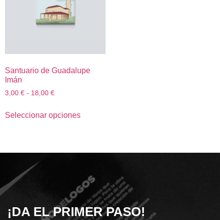
Santuario de Guadalupe
Imán
3,00
€
-
18,00
€
Seleccionar opciones
¡DA EL PRIMER PASO!