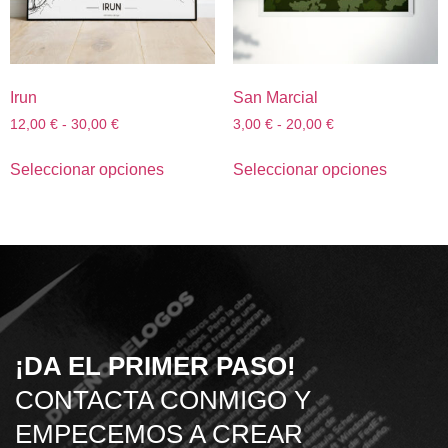
Irun
San Marcial
12,00
€
-
30,00
€
3,00
€
-
20,00
€
Seleccionar opciones
Seleccionar opciones
¡DA EL PRIMER PASO!
CONTACTA CONMIGO Y
EMPECEMOS A CREAR