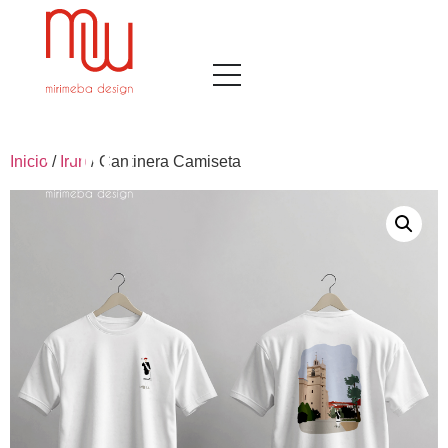
Inicio
/
Irun
/ Cantinera Camiseta