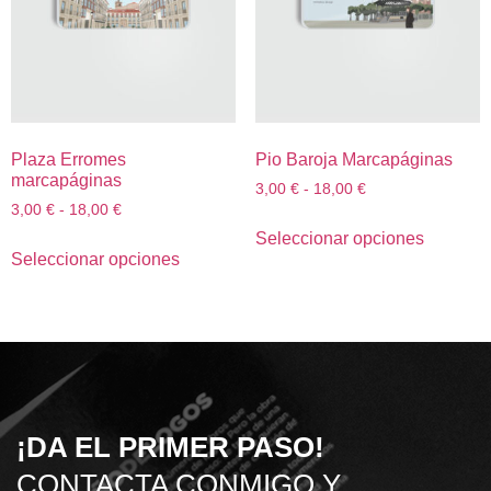
Plaza Erromes
Pio Baroja Marcapáginas
marcapáginas
3,00
€
-
18,00
€
3,00
€
-
18,00
€
Seleccionar opciones
Seleccionar opciones
¡DA EL PRIMER PASO!
CONTACTA CONMIGO Y