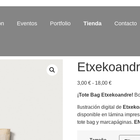
ón
Eventos
Portfolio
Tienda
Contacto
Etxekoandr
3,00
€
-
18,00
€
¡Tote Bag Etxekoandre!
Bol
Ilustración digital de
Etxeko
disponible en lámina impres
tote bag y marcapáginas.
EN
Tamaño