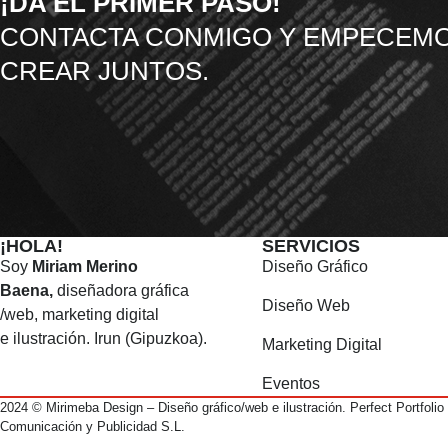
¡DA EL PRIMER PASO!
CONTACTA CONMIGO Y EMPECEMO
CREAR JUNTOS.
¡HOLA!
SERVICIOS
Soy
Miriam Merino
Diseño Gráfico
Baena,
diseñadora gráfica
Diseño Web
/web, marketing digital
e ilustración. Irun (Gipuzkoa).
Marketing Digital
Eventos
2024 © Mirimeba Design – Diseño gráfico/web e ilustración. Perfect Portfolio
Comunicación y Publicidad S.L.