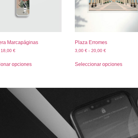
era Marcapáginas
Plaza Erromes
18,00
€
3,00
€
-
20,00
€
ionar opciones
Seleccionar opciones