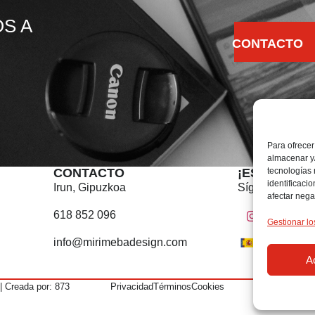
S A
CONTACTO
Para ofrecer
almacenar y/
tecnologías
CONTACTO
¡ESTOY EN 
identificaci
Irun, Gipuzkoa
Sígueme en:
afectar nega
618 852 096
Gestionar lo
info@mirimebadesign.com
A
 | Creada por:
873
Privacidad
Términos
Cookies