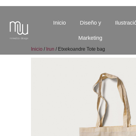
Inicio
Diseño y
Ilustraci
Marketing
Inicio
/
Irun
/ Etxekoandre Tote bag