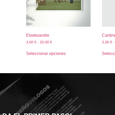
Etxekoandre
Cantin
3,00
€
-
20,00
€
3,00
€
-
Seleccionar opciones
Selecc