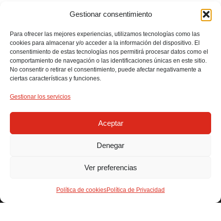
Gestionar consentimiento
PROYECTOS
Para ofrecer las mejores experiencias, utilizamos tecnologías como las
cookies para almacenar y/o acceder a la información del dispositivo. El
consentimiento de estas tecnologías nos permitirá procesar datos como el
comportamiento de navegación o las identificaciones únicas en este sitio.
No consentir o retirar el consentimiento, puede afectar negativamente a
ciertas características y funciones.
Gestionar los servicios
Aceptar
¡DA EL PRIMER PASO!
CONTACTA CONMIGO Y
Denegar
EMPECEMOS A CREAR
Ver preferencias
JUNTOS.
Política de cookies
Política de Privacidad